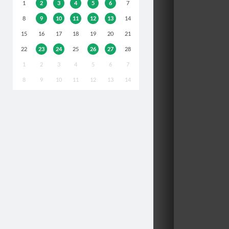
1
2
3
4
5
6
7
8
9
10
11
12
13
14
15
16
17
18
19
20
21
22
23
24
25
26
27
28
1
2
3
4
5
6
7
8
9
10
11
12
13
14