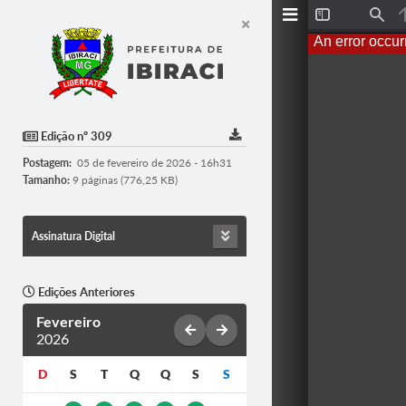
T
F
o
i
An error occur
g
n
g
d
l
e
S
i
d
Edição nº 309
e
b
Postagem:
05 de fevereiro de 2026 - 16h31
a
r
Tamanho:
9 páginas (776,25 KB)
Assinatura Digital
Edições Anteriores
Fevereiro
2026
D
S
T
Q
Q
S
S