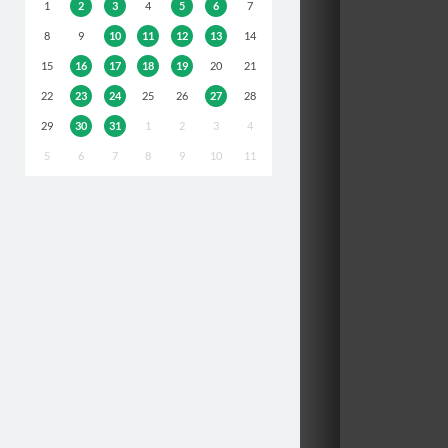
1
2
3
4
5
6
7
8
9
10
11
12
13
14
15
16
17
18
19
20
21
22
23
24
25
26
27
28
29
30
31
1
2
3
4
5
6
7
8
9
10
11