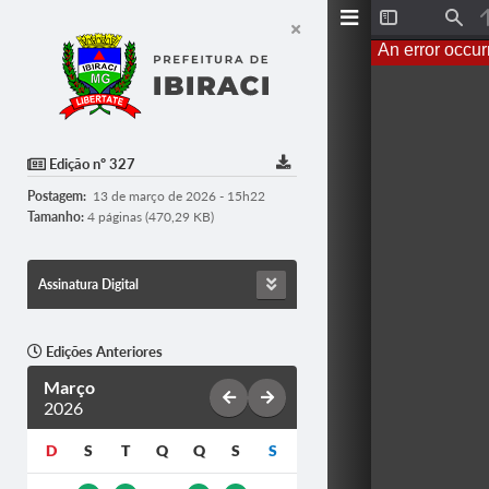
T
F
o
i
An error occur
g
n
g
d
l
e
S
i
d
Edição nº 327
e
b
Postagem:
13 de março de 2026 - 15h22
a
r
Tamanho:
4 páginas (470,29 KB)
Assinatura Digital
Edições Anteriores
Março
2026
D
S
T
Q
Q
S
S