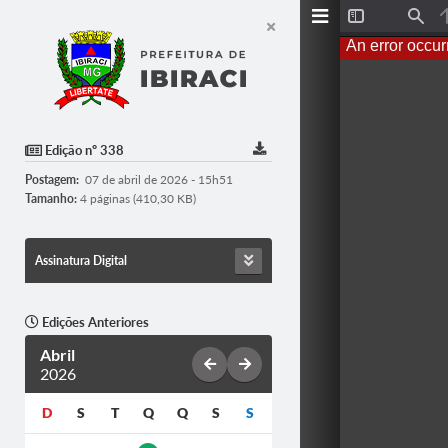
T
F
o
i
An error occur
g
n
g
d
l
e
S
i
d
Edição nº 338
e
b
Postagem:
07 de abril de 2026 - 15h51
a
r
Tamanho:
4 páginas (410,30 KB)
Assinatura Digital
Edições Anteriores
Abril
2026
D
S
T
Q
Q
S
S