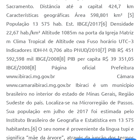
Sacramento. Distância até a capital 424,7 km
Características geográficas Área 598,801 km² [5]
População 13 575 hab. Est. IBGE/2017[6] Densidade
22,67 hab./km² Altitude 1085m na porta da Igreja Matriz
m Clima Tropical de Altitude cwa Fuso horário UTC−3
Indicadores IDH-M 0,706 alto PNUD/2010[7] PIB R$ 451
592,598 mil IBGE/2008[8] PIB per capita R$ 39 351,05
IBGE/2008[8] Página oficial Prefeitura
www.ibiraci.mg.gov.br Câmara
www.camaraibiraci.mg.gov.br Ibiraci é um município
brasileiro no interior do estado de Minas Gerais, Região
Sudeste do país. Localiza-se na Microrregião de Passos.
Sua população em julho de 2017 foi estimada pelo
Instituto Brasileiro de Geografia e Estatística em 13 575
habitantes.[6] O seu nome é proveniente da língua tupi e
significa “mãe da árvore”, através da junção dos termos