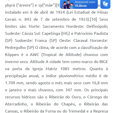
ybyrá (“árvore”) e sy(“mãe”)[9]. O município de Ibiraci foi
instalado em 6 de abril de 1924 (Lei Estadual de Minas
Gerais n. 843 de 7 de setembro de 1923).[10] Seus
limites são: Norte: Sacramento Nordeste: Delfinópolis
Sudeste: Cássia Sul: Capetinga (MG) e Patrocínio Paulista
(SP) Sudoeste: Franca (SP) Oeste: Claraval Noroeste:
Pedregulho (SP) O clima, de acordo com a classificação de
Köppen é o AWC (Tropical de Altitude) chuvoso com
inverno seco. Altitude A cidade tem como marco do IBGE
na porta da Igreja Matriz 1085 metros. Quanto à
precipitação anual, o índice pluviométrico médio é de
1.709 mm, sendo agosto o mês mais seco com 16,8 mm
e janeiro o mais chuvoso, com 347 mm. Os principais
recursos hídricos são o Ribeirão do Ouro, o Córrego do
Aterradinho, o Ribeirão do Chapéu, o Ribeirão das
Canoas, o Ribeirão da Furna ou do Tremedal e a Represa