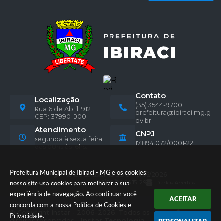
Contato
Localização
(35) 3544-9700
Rua 6 de Abril, 912
prefeitura@ibiraci.mg.g
CEP: 37990-000
ov.br
Atendimento
CNPJ
segunda à sexta feira
17.894.072/0001-22
das 08hs às 16hs.
Prefeitura Municipal de Ibiraci - MG e os cookies:
Versão do Sistema:
3.5.3 - 19/06/2026
Portal atualizado em:
06/08/2026 15:29
Dados Abertos
nosso site usa cookies para melhorar a sua
experiência de navegação. Ao continuar você
ACEITAR
concorda com a nossa
Política de Cookies
e
© Copyright Instar - 2006-2026. Todos os
Privacidade
.
direitos reservados -
Instar Tecnologia