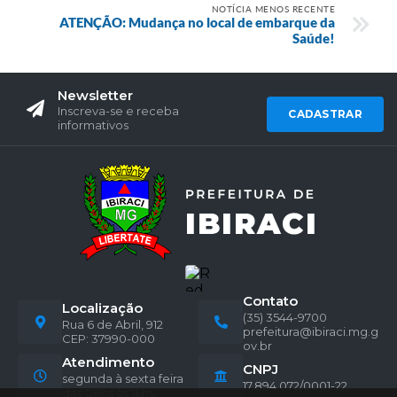
NOTÍCIA MENOS RECENTE
ATENÇÃO: Mudança no local de embarque da
Saúde!
Newsletter
Inscreva-se e receba
CADASTRAR
informativos
Contato
Localização
(35) 3544-9700
Rua 6 de Abril, 912
prefeitura@ibiraci.mg.g
CEP: 37990-000
ov.br
Atendimento
CNPJ
segunda à sexta feira
17.894.072/0001-22
das 08hs às 16hs.