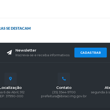
RAS SE DESTACAM
Newsletter
CADASTRAR
Inscreva-se e receba informativos
Localização
Contato
At
a 6 de Abril, 912
(35) 3544-9700
segunda à s
EP: 37990-000
prefeitura@ibiraci.mg.gov.br