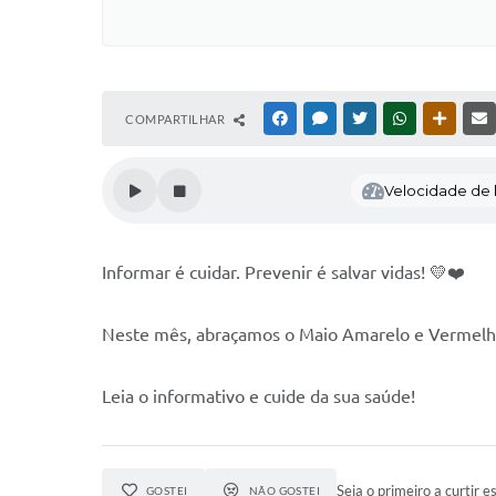
COMPARTILHAR
FACEBOOK
MESSENGER
TWITTER
WHATSAPP
OUTRAS
Velocidade de l
Informar é cuidar. Prevenir é salvar vidas! 💛❤️
Neste mês, abraçamos o Maio Amarelo e Vermelho.
Leia o informativo e cuide da sua saúde!
Seja o primeiro a curtir es
GOSTEI
NÃO GOSTEI