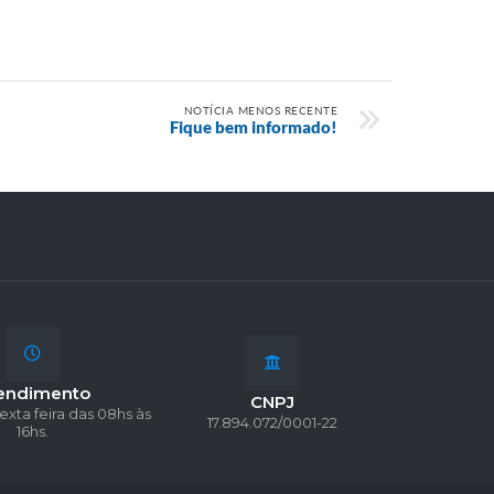
NOTÍCIA MENOS RECENTE
Fique bem informado!
endimento
CNPJ
exta feira das 08hs às
17.894.072/0001-22
16hs.