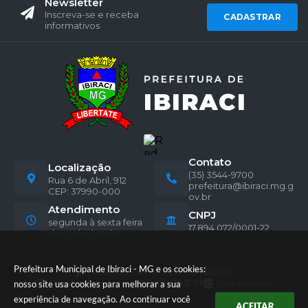
Newsletter
Inscreva-se e receba
CADASTRAR
informativos
Contato
Localização
(35) 3544-9700
Rua 6 de Abril, 912
prefeitura@ibiraci.mg.g
CEP: 37990-000
ov.br
Atendimento
CNPJ
segunda à sexta feira
17.894.072/0001-22
das 08hs às 16hs.
Prefeitura Municipal de Ibiraci - MG e os cookies:
Versão do Sistema:
3.5.3 - 19/06/2026
Portal atualizado em:
07/08/2026 15:08
Dados Abertos
nosso site usa cookies para melhorar a sua
experiência de navegação. Ao continuar você
ACEITAR