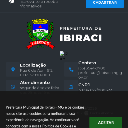
Inscreva-se e receba
CADASTRAR
informativos
Contato
Localização
(35) 3544-9700
Rua 6 de Abril, 912
prefeitura@ibiraci.mg.g
CEP: 37990-000
ov.br
Atendimento
CNPJ
segunda à sexta feira
17.894.072/0001-22
das 08hs às 16hs.
Prefeitura Municipal de Ibiraci - MG e os cookies:
Versão do Sistema:
3.5.3 - 19/06/2026
Portal atualizado em:
06/08/2026 15:29
Dados Abertos
nosso site usa cookies para melhorar a sua
experiência de navegação. Ao continuar você
ACEITAR
concorda com a nossa
Política de Cookies
e