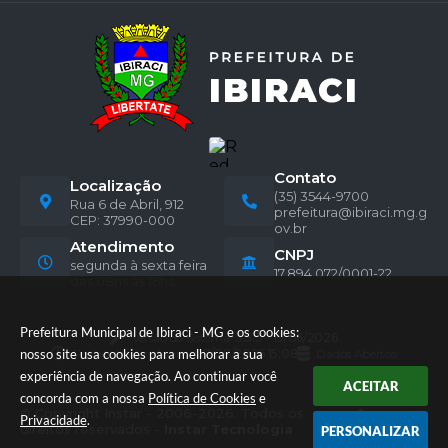
Contato
Localização
(35) 3544-9700
Rua 6 de Abril, 912
prefeitura@ibiraci.mg.g
CEP: 37990-000
ov.br
Atendimento
CNPJ
segunda à sexta feira
17.894.072/0001-22
das 08hs às 16hs.
Prefeitura Municipal de Ibiraci - MG e os cookies:
Versão do Sistema:
3.5.3 - 19/06/2026
nosso site usa cookies para melhorar a sua
Portal atualizado em:
07/08/2026 15:08
Dados Abertos
experiência de navegação. Ao continuar você
ACEITAR
concorda com a nossa
Política de Cookies
e
© Copyright Instar - 2006-2026. Todos os
Privacidade
.
direitos reservados -
Instar Tecnologia
PERSONALIZAR