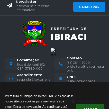
Newsletter
Inscreva-se e receba
CADASTRAR
informativos
Contato
Localização
(35) 3544-9700
Rua 6 de Abril, 912
prefeitura@ibiraci.mg.g
CEP: 37990-000
ov.br
Atendimento
CNPJ
segunda à sexta feira
17.894.072/0001-22
das 08hs às 16hs.
Prefeitura Municipal de Ibiraci - MG e os cookies:
Versão do Sistema:
3.5.3 - 19/06/2026
Portal atualizado em:
05/08/2026 17:55
Dados Abertos
nosso site usa cookies para melhorar a sua
experiência de navegação. Ao continuar você