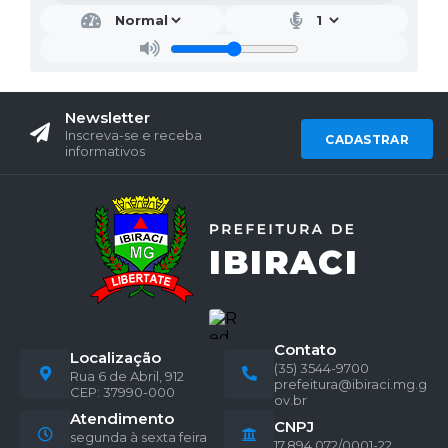
Newsletter
Inscreva-se e receba
CADASTRAR
informativos
Contato
Localização
(35) 3544-9700
Rua 6 de Abril, 912
prefeitura@ibiraci.mg.g
CEP: 37990-000
ov.br
Atendimento
CNPJ
segunda à sexta feira
17.894.072/0001-22