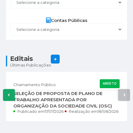
Contas Públicas
Editais
VER MAIS
Últimas Publicações
ABERTO
Chamamento Público
SELEÇÃO DE PROPOSTA DE PLANO DE
TRABALHO APRESENTADA POR
ORGANIZAÇÃO DA SOCIEDADE CIVIL (OSC)
Publicado em
17/07/2026
Realização em
18/08/2026
PARA A EXECUÇÃO DE PROJETOS
DESTINADOS À PROMOÇÃO, PROTEÇÃO,
DEFESA E FORTALECIMENTO DOS DIREITOS
DAS CRIANÇAS E DOS ADOLESCENTES,...