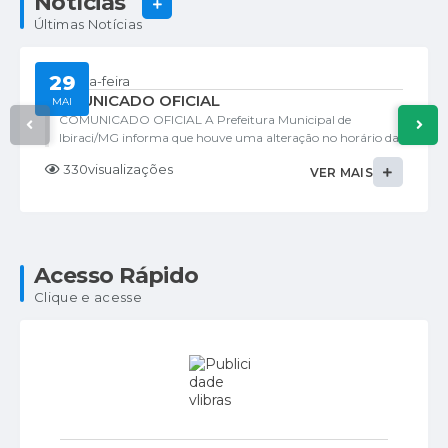
Notícias
VER MAIS
Últimas Notícias
29
Sexta-feira
COMUNICADO OFICIAL
MAI
COMUNICADO OFICIAL A Prefeitura Municipal de
Ibiraci/MG informa que houve uma alteração no horário da
cerimônia de inauguração da Base Descentralizada do
330
visualizações
VER MAIS
SAMU 192. O evento, anteriormente previsto para as 15h, foi
antecipado para as...
Acesso Rápido
Clique e acesse