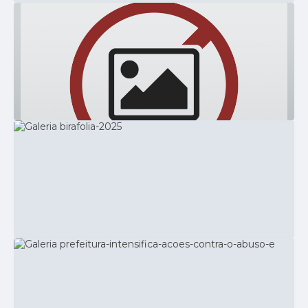
30 de Maio de 2025
NOTÍCIAS
7ª Conferência de Saúde de Ibiraci
discute realidade local e propõe
melhorias
655
visualizações
VER MAIS
09 de Maio de 2025
NOTÍCIAS
Saúde e Cuidado: Homenagem às Mães
785
visualizações
VER MAIS
07 de Março de 2025
EVENTOS
BIRAFOLIA 2025