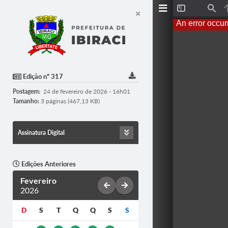
T
F
o
i
An error occur
g
n
g
d
l
e
S
i
d
Edição nº 317
e
b
Postagem:
24 de fevereiro de 2026 - 16h01
a
r
Tamanho:
3 páginas (467,13 KB)
Assinatura Digital
Edições Anteriores
Fevereiro
2026
D
S
T
Q
Q
S
S