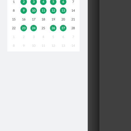
1
2
3
4
5
6
7
8
9
10
11
12
13
14
15
16
17
18
19
20
21
22
23
24
25
26
27
28
1
2
3
4
5
6
7
8
9
10
11
12
13
14