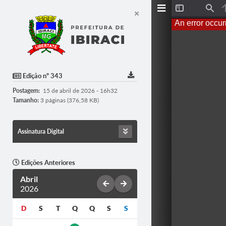
T
F
o
i
An error occur
g
n
g
d
l
e
S
i
d
Edição nº 343
e
b
Postagem:
15 de abril de 2026 - 16h32
a
r
Tamanho:
3 páginas (376,58 KB)
Assinatura Digital
Edições Anteriores
Abril
2026
D
S
T
Q
Q
S
S