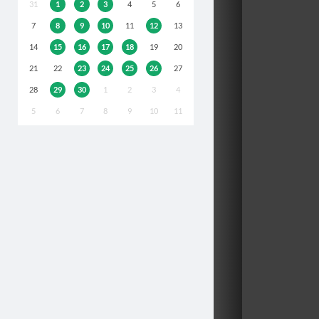
31
1
2
3
4
5
6
7
8
9
10
11
12
13
14
15
16
17
18
19
20
21
22
23
24
25
26
27
28
29
30
1
2
3
4
5
6
7
8
9
10
11