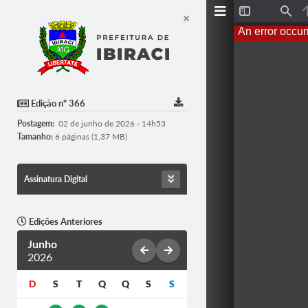
T
F
o
i
An error occur
g
n
g
d
l
e
S
i
d
Edição nº 366
e
b
Postagem:
02 de junho de 2026 - 14h53
a
r
Tamanho:
6 páginas (1,37 MB)
Assinatura Digital
Edições Anteriores
Junho
2026
D
S
T
Q
Q
S
S