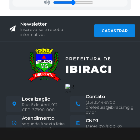
Newsletter
Inscreva-se e receba
CADASTRAR
informativos
Contato
Localização
(35) 3544-9700
Rua 6 de Abril, 912
prefeitura@ibiraci.mg.g
CEP: 37990-000
ov.br
Atendimento
CNPJ
segunda à sexta feira
17.894.072/0001-22
das 08hs às 16hs.