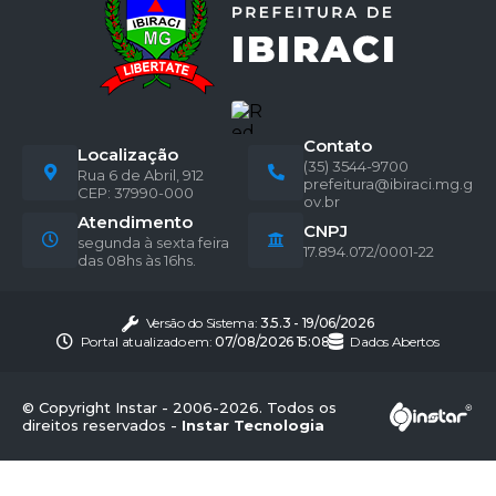
Contato
Localização
(35) 3544-9700
Rua 6 de Abril, 912
prefeitura@ibiraci.mg.g
CEP: 37990-000
ov.br
Atendimento
CNPJ
segunda à sexta feira
17.894.072/0001-22
das 08hs às 16hs.
Versão do Sistema:
3.5.3 - 19/06/2026
Portal atualizado em:
07/08/2026 15:08
Dados Abertos
© Copyright Instar - 2006-2026. Todos os
direitos reservados -
Instar Tecnologia