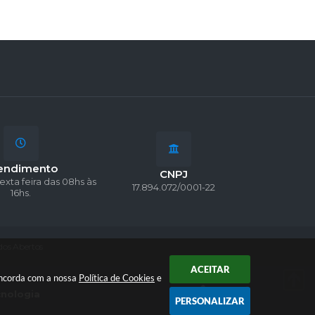
endimento
CNPJ
exta feira das 08hs às
17.894.072/0001-22
16hs.
os Abertos
ACEITAR
concorda com a nossa
Política de Cookies
e
cnologia
PERSONALIZAR