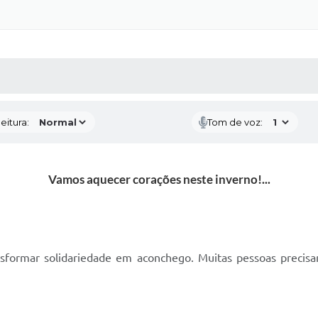
 MÍDIAS
RECEBA NOTÍCIAS
eitura:
Tom de voz:
Vamos aquecer corações neste inverno!...
ansformar solidariedade em aconchego. Muitas pessoas preci