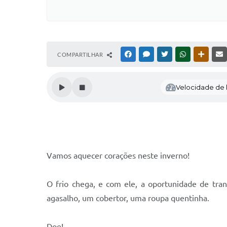
COMPARTILHAR
FACEBOOK
MESSENGER
TWITTER
WHATSAPP
OUTRAS
Velocidade de l
Vamos aquecer corações neste inverno!
O frio chega, e com ele, a oportunidade de tr
agasalho, um cobertor, uma roupa quentinha.
Doe!