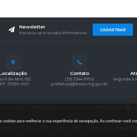
Newsletter
CADASTRAR
Inscreva-se e receba informativos
Localização
Contato
At
a 6 de Abril, 912
(35) 3544-9700
segunda à s
EP: 37990-000
prefeitura@ibiraci.mg.gov.br
 do Sistema:
3.5.3 - 19/06/2026
Portal atualizado em:
06/08/2026 15:29
Dad
 usa cookies para melhorar a sua experiência de navegação. Ao continuar você 
ght Instar - 2006-2026. Todos os direitos reservados -
Instar Te