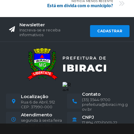
NOTÍCIA MENOS RECENTE
Está em dívida com o município?
Newsletter
Inscreva-se e receba
CADASTRAR
informativos
Contato
Localização
(35) 3544-9700
Rua 6 de Abril, 912
prefeitura@ibiraci.mg.g
CEP: 37990-000
ov.br
Atendimento
CNPJ
segunda à sexta feira
17.894.072/0001-22
das 08hs às 16hs.