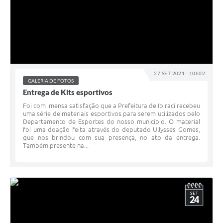
27 SET 2021 - 10h02
GALERIA DE FOTOS
Entrega de Kits esportivos
Foi com imensa satisfação que a Prefeitura de Ibiraci recebeu
uma série de materiais esportivos para serem utilizados pelo
Departamento de Esportes do nosso município. O material
foi uma doação feita através do deputado Ullysses Gomes,
que nos brindou com sua presença, no ato da entrega.
Também presente na...
SET
24