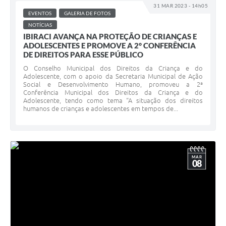
31 MAR 2023 - 14h05
EVENTOS
GALERIA DE FOTOS
NOTÍCIAS
IBIRACI AVANÇA NA PROTEÇÃO DE CRIANÇAS E
ADOLESCENTES E PROMOVE A 2° CONFERÊNCIA
DE DIREITOS PARA ESSE PÚBLICO
O Conselho Municipal dos Direitos da Criança e do
Adolescente, com o apoio da Secretaria Municipal de Ação
Social e Desenvolvimento Humano, promoveu a 2ª
Conferência Municipal dos Direitos da Criança e do
Adolescente, tendo como tema “A situação dos direitos
humanos de crianças e adolescentes em tempos de...
MAR
08