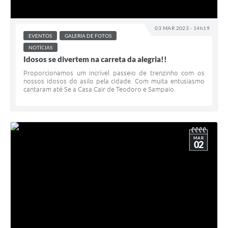
03 MAR 2023 - 14h19
EVENTOS
GALERIA DE FOTOS
NOTÍCIAS
Idosos se divertem na carreta da alegria!!
Proporcionamos um incrível passeio de trenzinho com os
nossos idosos do asilo pela cidade. Com muita entusiasmo
cantaram até Se a Casa Cair de Teodoro e Sampaio.
MAR
02