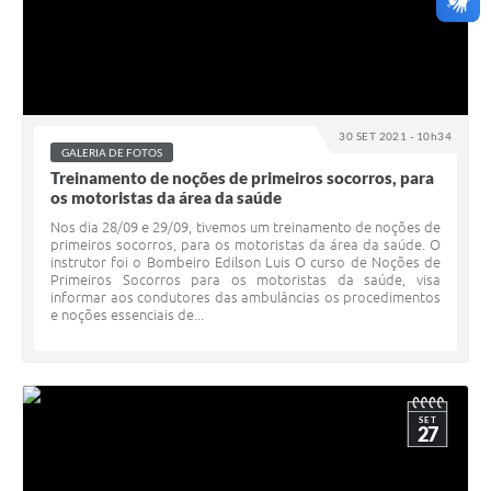
30 SET 2021 - 10h34
GALERIA DE FOTOS
Treinamento de noções de primeiros socorros, para
os motoristas da área da saúde
Nos dia 28/09 e 29/09, tivemos um treinamento de noções de
primeiros socorros, para os motoristas da área da saúde. O
instrutor foi o Bombeiro Edilson Luis O curso de Noções de
Primeiros Socorros para os motoristas da saúde, visa
informar aos condutores das ambulâncias os procedimentos
e noções essenciais de...
SET
27