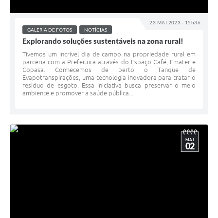
23 MAI 2023 - 15h36
GALERIA DE FOTOS
NOTÍCIAS
Explorando soluções sustentáveis na zona rural!
Tivemos um incrível dia de campo na propriedade rural em
parceria com a Prefeitura através do Espaço Café, Emater e
Copasa. Conhecemos de perto o Tanque de
Evapotranspirações, uma tecnologia inovadora para tratar o
resíduo de esgoto. Essa iniciativa busca preservar o meio
ambiente e promover a saúde pública...
MAI
02