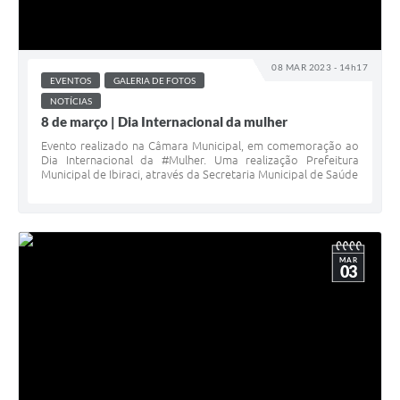
08 MAR 2023 - 14h17
EVENTOS
GALERIA DE FOTOS
NOTÍCIAS
8 de março | Dia Internacional da mulher
Evento realizado na Câmara Municipal, em comemoração ao
Dia Internacional da #Mulher. Uma realização Prefeitura
Municipal de Ibiraci, através da Secretaria Municipal de Saúde
MAR
03