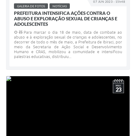
07 JUN 2023 - 15h48
GALERIA DE FOTOS
NOTÍCIAS
PREFEITURA INTENSIFICA AÇÕES CONTRA O
ABUSO E EXPLORAÇÃO SEXUAL DE CRIANÇAS E
ADOLESCENTES
🌻🧸Para marcar o dia 18 de maio, data de combate ao
abuso e à exploração sexual de crianças e adolescentes, no
decorrer de todo o mês de maio, a Prefeitura de Ibiraci, por
meio da Secretaria de Ação Social e Desenvolvimento
Humano e CRAS, mobilizou a comunidade e intensificou
palestras educativas, distribuiu...
MAI
23