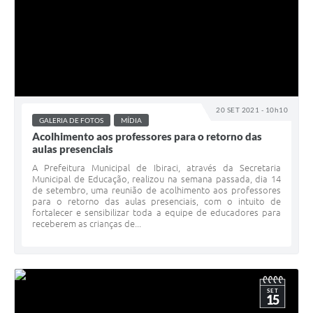
20 SET 2021 - 10h10
GALERIA DE FOTOS
MÍDIA
Acolhimento aos professores para o retorno das
aulas presenciais
A Prefeitura Municipal de Ibiraci, através da Secretaria
Municipal de Educação, realizou na semana passada, dia 14
de setembro, uma reunião de acolhimento aos professores
para o retorno das aulas presenciais, com o intuito de
fortalecer e sensibilizar toda a equipe de educadores para
receberem as crianças de...
SET
15