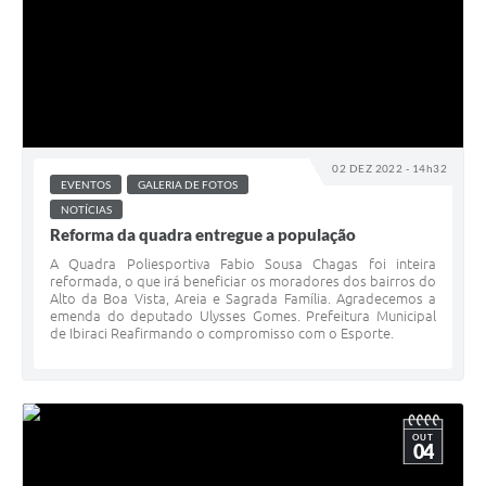
02 DEZ 2022 - 14h32
EVENTOS
GALERIA DE FOTOS
NOTÍCIAS
Reforma da quadra entregue a população
A Quadra Poliesportiva Fabio Sousa Chagas foi inteira
reformada, o que irá beneficiar os moradores dos bairros do
Alto da Boa Vista, Areia e Sagrada Família. Agradecemos a
emenda do deputado Ulysses Gomes. Prefeitura Municipal
de Ibiraci Reafirmando o compromisso com o Esporte.
OUT
04