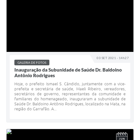
03 SET 2021 - 14h27
GALERIA DE FOTOS
Inauguração da Subunidade de Saúde Dr. Baldoino
Antônio Rodrigues
Hoje, o prefeito Ismael S. Cândido, juntamente com a vice-
prefeita e secretária de saúde, Maeli Ribeiro, vereadores,
secretários de governo, representantes da comunidade e
familiares do homenageado, inauguraram a subunidade de
Saúde Dr. Baldoino Antônio Rodrigues, localizado na Mata, na
região do Garrafão. A...
JUN