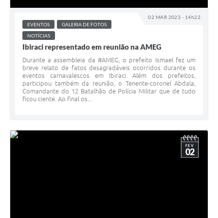
02 MAR 2023 - 14h22
EVENTOS
GALERIA DE FOTOS
NOTÍCIAS
Ibiraci representado em reunião na AMEG
Durante a assembleia da #AMEG, o prefeito Ismael fez um
breve relato de fatos desagradáveis ocorridos durante os
eventos carnavalescos em Ibiraci. Além dos prefeitos,
participou também da reunião, o Tenente-coronel Abdala,
Comandante do 12 Batalhão de Polícia Militar que de tudo
ficou ciente. Ao final os...
FEV
02