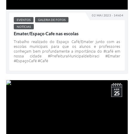
02 MAI 2023 - 14h04
EVENTOS
GALERIA DE FOTOS
NOTÍCIAS
Emater/Espaço Cafe nas escolas
Trabalho realizado do Espaço Café/Emater junto com as
escolas municipais para que os alunos e professores
conheçam bem profundamente a importância do #café em
nossa cidade #PrefeituraMunicipaldeIbiraci #Emater
#EspaçoCafé #Café
ABR
25