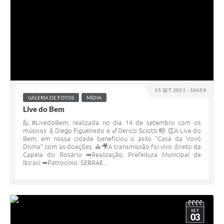
15 SET 2021 - 10h59
GALERIA DE FOTOS
MÍDIA
Live do Bem
🙋#LivedoBem, realizada no dia 14 de setembro com os
músicos 🎸Diego Figueiredo e 🎷Derico Sciotti 🎼 👏A Live do
Bem, em nossa cidade beneficiou o asilo “Casa da Vovó
Divina” com as doações. ⛪🎥A transmissão foi vivo direto da
Capela do Rosário ➡Realização: Prefeitura Municipal de
Ibiraci ➡Patrocínio: SEBRAE...
SET
03