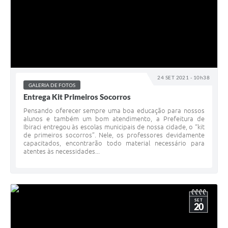
24 SET 2021 - 10h38
GALERIA DE FOTOS
Entrega Kit Primeiros Socorros
Pensando oferecer sempre uma boa educação para nossos
alunos e também um bom atendimento, a Prefeitura de
Ibiraci entregou às escolas municipais de nossa cidade, o “kit
de primeiros socorros”. Nele, os professores devidamente
capacitados, encontrarão todo material necessário para
atentes às necessidades...
SET
20