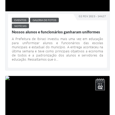
02 FEV 2023 - 14h27
EVENTOS
GALERIA DE FOTOS
NOTÍCIAS
Nossos alunos e funcionários ganharam uniformes
A Prefeitura de Ibiraci investiu mais uma vez em educação
para uniformizar alunos e funcionários das escolas
municipais e estadual do município. A entrega aconteceu na
última semana e teve como principais objetivos a economia
de todos e a padronização dos alunos e servidores da
educação. Ressaltamos que o...
FEV
02