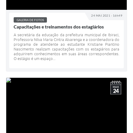
24 MAI 2021 - 16h49
GALERIA DE FOTOS
Capacitações e treinamentos dos estagiários
A secretária da educação da prefeitura municipal de Ibiraci,
Professora Nilva Maria Cintra Alvarenga e a coordenadora do
programa de atendente ao estudante Kristiane Piantino
Nascimento realizam capacitações com os estagiários para
adquirirem conhecimentos em suas áreas correspondentes.
O estágio é um espaço...
MAR
24