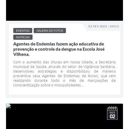
02 FEV 2023 - 14h13
EVENTOS
GALERIA DE FOTOS
NOTÍCIAS
Agentes de Endemias fazem ação educativa de
prevenção e controle da dengue na Escola José
Vilhena.
Com o aumento das chuvas em nossa cidade, a Secretaria
Municipal de Saúde, através do setor de Vigilância Sanitária,
desenvolveu estratégias e disponibilizou de maneira
preventiva seus Agentes de Endemias de Ibiraci, que vem
realizando durante todo o mês de marçoações de
conscientização sobre o mosquitoAedes...
DEZ
02