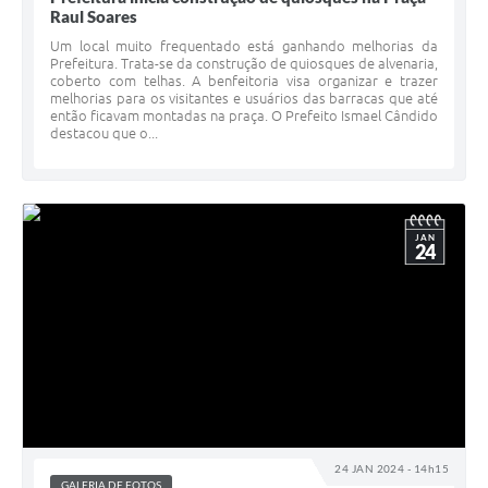
Raul Soares
Um local muito frequentado está ganhando melhorias da
Prefeitura. Trata-se da construção de quiosques de alvenaria,
coberto com telhas. A benfeitoria visa organizar e trazer
melhorias para os visitantes e usuários das barracas que até
então ficavam montadas na praça. O Prefeito Ismael Cândido
destacou que o...
JAN
24
24 JAN 2024 - 14h15
GALERIA DE FOTOS