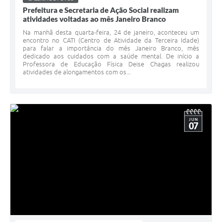
Prefeitura e Secretaria de Ação Social realizam
atividades voltadas ao mês Janeiro Branco
Na manhã desta quarta-feira, 24 de janeiro, aconteceu um
encontro no CATI (Centro de Atividade da Terceira Idade)
para falar a importância do mês Janeiro Branco, mês
dedicado aos cuidados com a saúde mental. De início a
Professora de Educação Física Deise Chagas realizou
atividades de alongamentos com os...
JUN
07