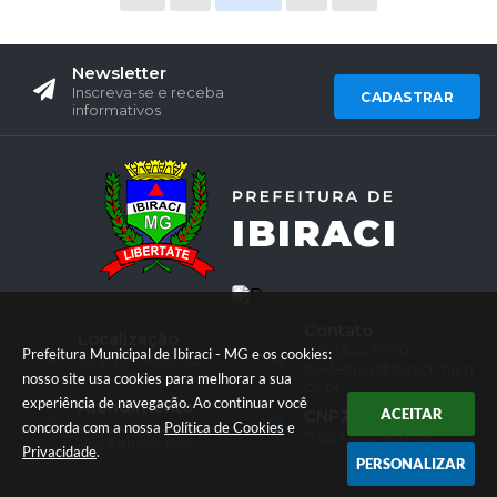
Newsletter
Inscreva-se e receba
CADASTRAR
informativos
Contato
Localização
(35) 3544-9700
Prefeitura Municipal de Ibiraci - MG e os cookies:
Rua 6 de Abril, 912
prefeitura@ibiraci.mg.g
CEP: 37990-000
nosso site usa cookies para melhorar a sua
ov.br
experiência de navegação. Ao continuar você
Atendimento
ACEITAR
CNPJ
concorda com a nossa
Política de Cookies
e
segunda à sexta feira
17.894.072/0001-22
das 08hs às 16hs.
Privacidade
.
PERSONALIZAR