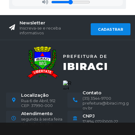
Newsletter
Inscreva-se e receba
CADASTRAR
informativos
Contato
Localização
(35) 3544-9700
Rua 6 de Abril, 912
prefeitura@ibiraci.mg.g
CEP: 37990-000
ov.br
Atendimento
CNPJ
segunda à sexta feira
17.894.072/0001-22
das 08hs às 16hs.