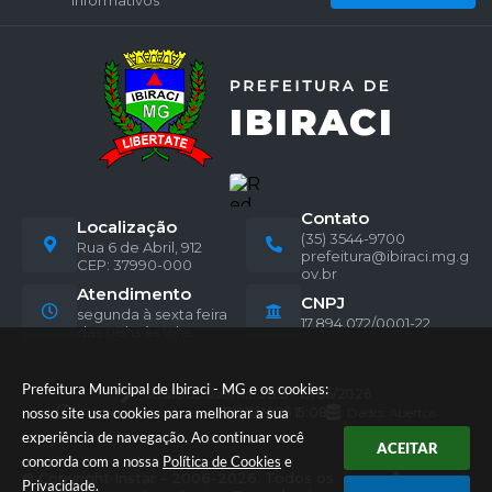
informativos
Contato
Localização
(35) 3544-9700
Rua 6 de Abril, 912
prefeitura@ibiraci.mg.g
CEP: 37990-000
ov.br
Atendimento
CNPJ
segunda à sexta feira
17.894.072/0001-22
das 08hs às 16hs.
Prefeitura Municipal de Ibiraci - MG e os cookies:
Versão do Sistema:
3.5.3 - 19/06/2026
Portal atualizado em:
07/08/2026 15:08
Dados Abertos
nosso site usa cookies para melhorar a sua
experiência de navegação. Ao continuar você
ACEITAR
concorda com a nossa
Política de Cookies
e
© Copyright Instar - 2006-2026. Todos os
Privacidade
.