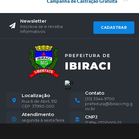
Campanha de Castração Gratuita
Newsletter
Inscreva-se e receba
CADASTRAR
informativos
Contato
Localização
(35) 3544-9700
Rua 6 de Abril, 912
prefeitura@ibiraci.mg.g
CEP: 37990-000
ov.br
Atendimento
CNPJ
segunda à sexta feira
17.894.072/0001-22
das 08hs às 16hs.