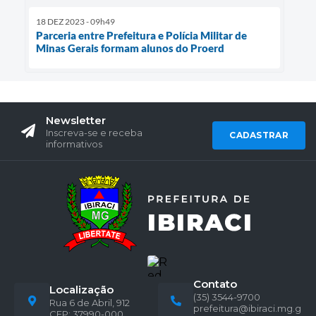
18 DEZ 2023 - 09h49
Parceria entre Prefeitura e Polícia Militar de
Minas Gerais formam alunos do Proerd
Newsletter
Inscreva-se e receba
CADASTRAR
informativos
Contato
Localização
(35) 3544-9700
Rua 6 de Abril, 912
prefeitura@ibiraci.mg.g
CEP: 37990-000