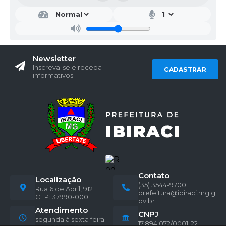
Newsletter
Inscreva-se e receba
CADASTRAR
informativos
Contato
Localização
(35) 3544-9700
Rua 6 de Abril, 912
prefeitura@ibiraci.mg.g
CEP: 37990-000
ov.br
Atendimento
CNPJ
segunda à sexta feira
17.894.072/0001-22