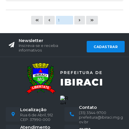
Newsletter
Inscreva-se e receba
CADASTRAR
informativos
Contato
Localização
(35) 3544-9700
Rua 6 de Abril, 912
prefeitura@ibiraci.mg.g
CEP: 37990-000
ov.br
Atendimento