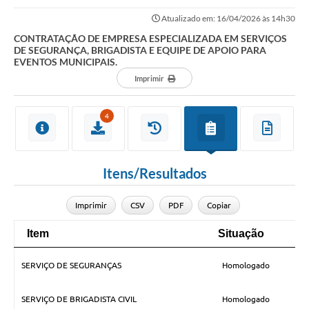
SEGURANÇA, BRIGADISTA E EQUIPE DE APOIO PARA EVENTOS...
Atualizado em: 16/04/2026 às 14h30
CONTRATAÇÃO DE EMPRESA ESPECIALIZADA EM SERVIÇOS
DE SEGURANÇA, BRIGADISTA E EQUIPE DE APOIO PARA
EVENTOS MUNICIPAIS.
Imprimir
4
Itens/Resultados
Imprimir
CSV
PDF
Copiar
Item
Situação
Qu
Item
Situação
Qu
SERVIÇO DE SEGURANÇAS
Homologado
SERVIÇO DE BRIGADISTA CIVIL
Homologado