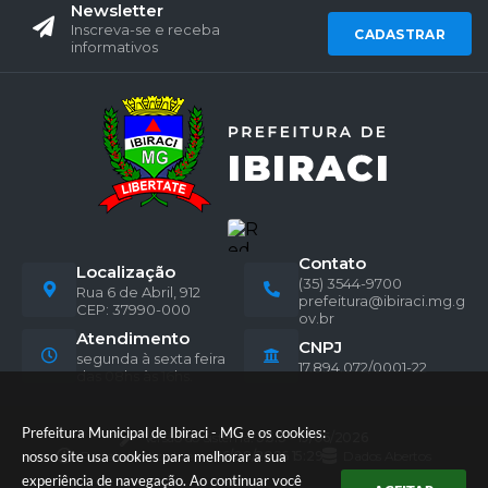
Newsletter
Inscreva-se e receba
CADASTRAR
informativos
Contato
Localização
(35) 3544-9700
Rua 6 de Abril, 912
prefeitura@ibiraci.mg.g
CEP: 37990-000
ov.br
Atendimento
CNPJ
segunda à sexta feira
17.894.072/0001-22
das 08hs às 16hs.
Prefeitura Municipal de Ibiraci - MG e os cookies:
Versão do Sistema:
3.5.3 - 19/06/2026
Portal atualizado em:
06/08/2026 15:29
Dados Abertos
nosso site usa cookies para melhorar a sua
experiência de navegação. Ao continuar você