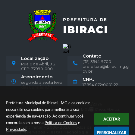
Contato
Localização
(35) 3544-9700
Rua 6 de Abril, 912
prefeitura@ibiraci.mg.g
CEP: 37990-000
ov.br
Atendimento
CNPJ
segunda à sexta feira
17.894.072/0001-22
das 08hs às 16hs.
Prefeitura Municipal de Ibiraci - MG e os cookies:
Versão do Sistema:
3.5.3 - 19/06/2026
Portal atualizado em:
07/08/2026 15:08
Dados Abertos
nosso site usa cookies para melhorar a sua
experiência de navegação. Ao continuar você
ACEITAR
concorda com a nossa
Política de Cookies
e
© Copyright Instar - 2006-2026. Todos os
Privacidade
.
direitos reservados -
Instar Tecnologia
PERSONALIZAR