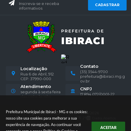
Inscreva-se e receba
CADASTRAR
informativos
Contato
Localização
(35) 3544-9700
Rua 6 de Abril, 912
prefeitura@ibiraci.mg.g
CEP: 37990-000
ov.br
Atendimento
CNPJ
segunda à sexta feira
17.894.072/0001-22
das 08hs às 16hs.
Prefeitura Municipal de Ibiraci - MG e os cookies:
Versão do Sistema:
3.5.3 - 19/06/2026
Portal atualizado em:
06/08/2026 15:29
Dados Abertos
nosso site usa cookies para melhorar a sua
experiência de navegação. Ao continuar você
ACEITAR