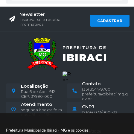
Newsletter
Inscreva-se e receba
CADASTRAR
informativos
Contato
Localização
(35) 3544-9700
Rua 6 de Abril, 912
prefeitura@ibiraci.mg.g
CEP: 37990-000
ov.br
Atendimento
CNPJ
segunda à sexta feira
17.894.072/0001-22
das 08hs às 16hs.
Prefeitura Municipal de Ibiraci - MG e os cookies:
Versão do Sistema:
3.5.3 - 19/06/2026