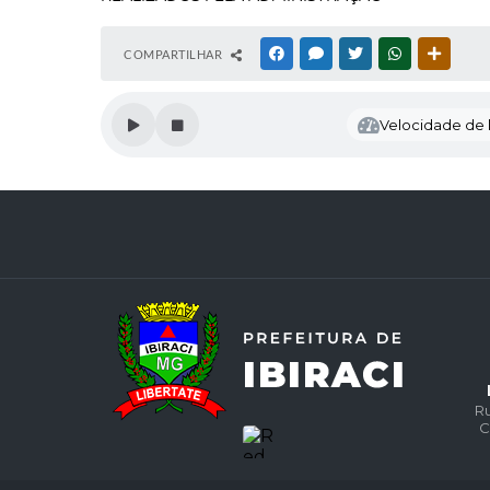
COMPARTILHAR
FACEBOOK
MESSENGER
TWITTER
WHATSAPP
OUTRAS
Velocidade de l
Ru
C