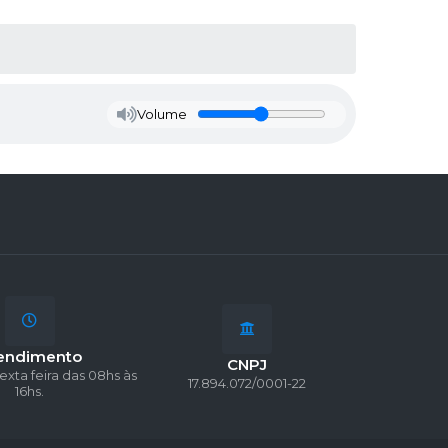
Volume
endimento
CNPJ
exta feira das 08hs às
17.894.072/0001-22
16hs.