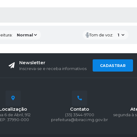
 MÍDIAS
eitura:
Tom de voz:
Newsletter
CADASTRAR
Inscreva-se e receba informativos
Localização
Contato
At
a 6 de Abril, 912
(35) 3544-9700
segunda à s
EP: 37990-000
prefeitura@ibiraci.mg.gov.br