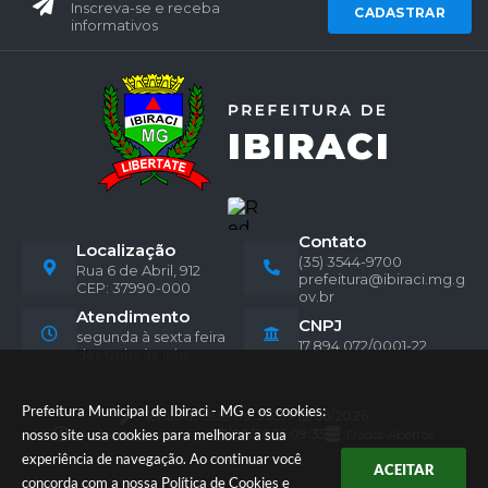
Inscreva-se e receba
CADASTRAR
informativos
Contato
Localização
(35) 3544-9700
Rua 6 de Abril, 912
prefeitura@ibiraci.mg.g
CEP: 37990-000
ov.br
Atendimento
CNPJ
segunda à sexta feira
17.894.072/0001-22
das 08hs às 16hs.
Prefeitura Municipal de Ibiraci - MG e os cookies:
Versão do Sistema:
3.5.3 - 19/06/2026
Portal atualizado em:
07/08/2026 09:35
Dados Abertos
nosso site usa cookies para melhorar a sua
experiência de navegação. Ao continuar você
ACEITAR
concorda com a nossa
Política de Cookies
e