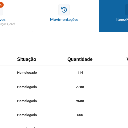
5
vos
Movimentações
Itens/
ações, etc)
Situação
Quantidade
Situação
Quantidade
Homologado
114
Homologado
2700
Homologado
9600
Homologado
600