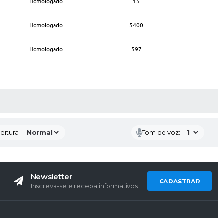
Homologado
15
Homologado
5400
Homologado
597
 MÍDIAS
eitura:
Tom de voz:
Newsletter
CADASTRAR
Inscreva-se e receba informativos