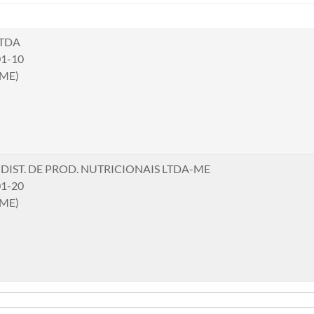
LTDA
01-10
(ME)
 DIST. DE PROD. NUTRICIONAIS LTDA-ME
01-20
(ME)