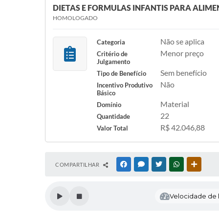
DIETAS E FORMULAS INFANTIS PARA ALIM
HOMOLOGADO
Não se aplica
Categoria
Menor preço
Critério de
Julgamento
Sem benefício
Tipo de Benefício
Não
Incentivo Produtivo
Básico
Material
Domínio
22
Quantidade
R$ 42.046,88
Valor Total
COMPARTILHAR
FACEBOOK
MESSENGER
TWITTER
WHATSAPP
OUTRAS
Velocidade de l