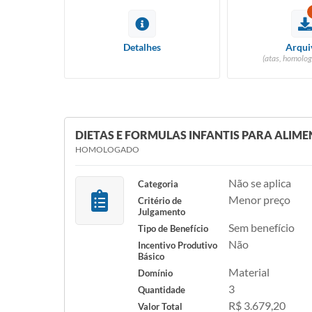
Detalhes
Arqui
(atas, homolog
DIETAS E FORMULAS INFANTIS PARA ALIM
HOMOLOGADO
Não se aplica
Categoria
Menor preço
Critério de
Julgamento
Sem benefício
Tipo de Benefício
Não
Incentivo Produtivo
Básico
Material
Domínio
3
Quantidade
R$ 3.679,20
Valor Total