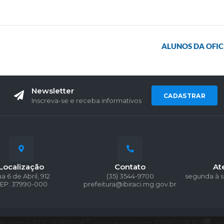
ALUNOS DA OFIC
Newsletter
CADASTRAR
Inscreva-se e receba informativos
Localização
Contato
At
a 6 de Abril, 912
(35) 3544-9700
segunda à s
EP: 37990-000
prefeitura@ibiraci.mg.gov.br
 do Sistema:
3.5.3 - 19/06/2026
Portal atualizado em:
07/08/2026 10:13
Dad