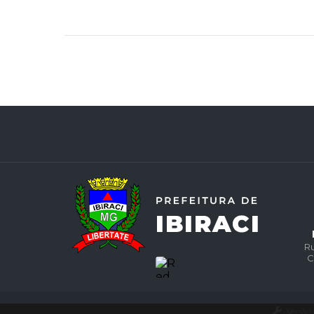
Ru
C
Versão