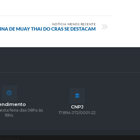
NOTÍCIA MENOS RECENTE
INA DE MUAY THAI DO CRAS SE DESTACAM
endimento
CNPJ
exta feira das 08hs às
17.894.072/0001-22
16hs.
os Abertos