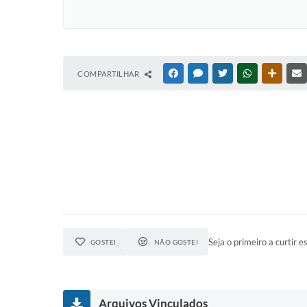
COMPARTILHAR
FACEBOOK
MESSENGER
TWITTER
WHATSAPP
OUTRAS
Seja o primeiro a curtir es
GOSTEI
NÃO GOSTEI
Arquivos Vinculados