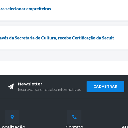
a selecionar empreiteiras
ravés da Secretaria de Cultura, recebe Certificação da Secult
Newsletter
CADASTRAR
Inscreva-se e receba informativos
Localização
Contato
At