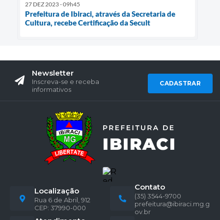
27 DEZ 2023 - 09h45
Prefeitura de Ibiraci, através da Secretaria de
Cultura, recebe Certificação da Secult
Newsletter
Inscreva-se e receba
CADASTRAR
informativos
Contato
Localização
(35) 3544-9700
Rua 6 de Abril, 912
prefeitura@ibiraci.mg.g
CEP: 37990-000
ov.br