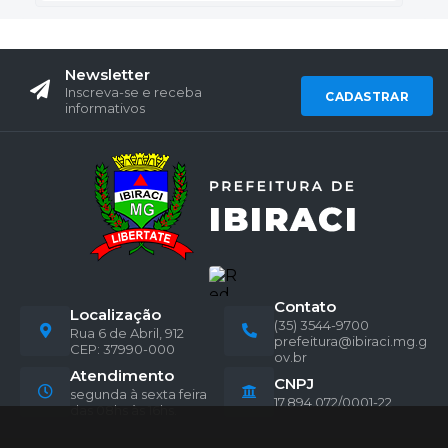
Newsletter
Inscreva-se e receba
CADASTRAR
informativos
Contato
Localização
(35) 3544-9700
Rua 6 de Abril, 912
prefeitura@ibiraci.mg.g
CEP: 37990-000
ov.br
Atendimento
CNPJ
segunda à sexta feira
17.894.072/0001-22
das 08hs às 16hs.