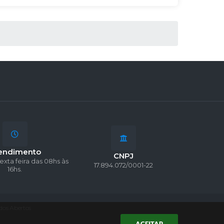
endimento
CNPJ
exta feira das 08hs às
17.894.072/0001-22
16hs.
dos Abertos