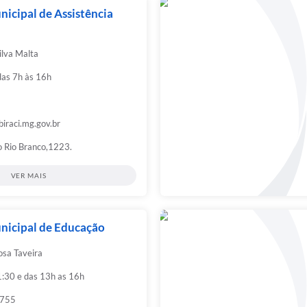
nicipal de Assistência
ilva Malta
das 7h às 16h
biraci.mg.gov.br
o Rio Branco,1223.
VER MAIS
nicipal de Educação
sa Taveira
1:30 e das 13h as 16h
9755