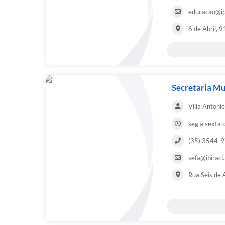
educacao@ibi
6 de Abril, 
Secretaria Mu
Vilia Antoni
seg à sexta 
(35) 3544-
sefa@ibiraci
Rua Seis de 