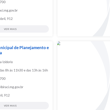
9700
aci.mg.gov.br
Abril, 912
VER MAIS
nicipal de Planejamento e
a
a Izidorio
 das 8h às 11h30 e das 13h às 16h
9700
biraci.mg.gov.br
ril, 912
VER MAIS