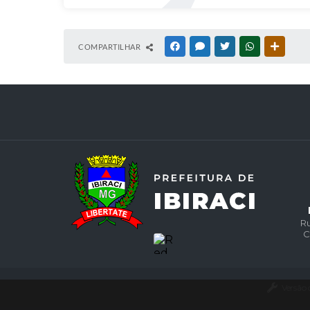
COMPARTILHAR
FACEBOOK
MESSENGER
TWITTER
WHATSAPP
OUTRAS
Ru
C
Versão 