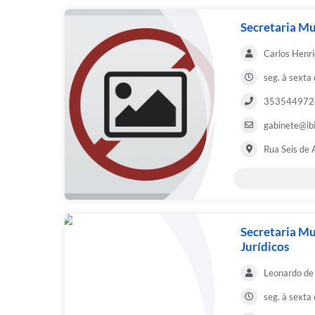
Secretaria Mu
Carlos Henr
seg. à sexta
353544972
gabinete@ibi
Rua Seis de 
Secretaria Mu
Jurídicos
Leonardo de 
seg. à sexta