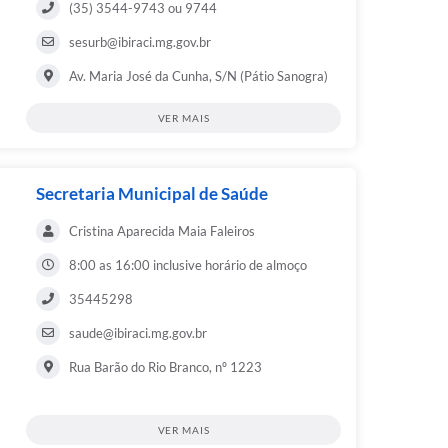
(35) 3544-9743 ou 9744
sesurb@ibiraci.mg.gov.br
Av. Maria José da Cunha, S/N (Pátio Sanogra)
VER MAIS
Secretaria Municipal de Saúde
Cristina Aparecida Maia Faleiros
8:00 as 16:00 inclusive horário de almoço
35445298
saude@ibiraci.mg.gov.br
Rua Barão do Rio Branco, nº 1223
VER MAIS