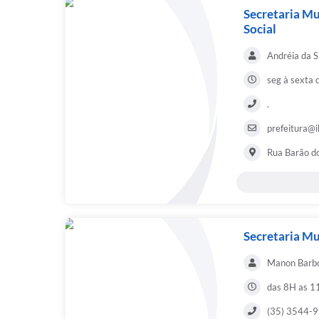
Secretaria Mu
Social
Andréia da S
seg à sexta 
.
prefeitura@i
Rua Barão d
Secretaria Mu
Manon Barbo
das 8H as 1
(35) 3544-