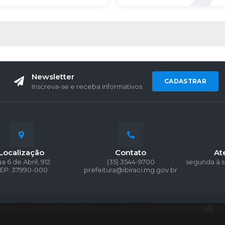
 MÍDIAS
Newsletter
CADASTRAR
Inscreva-se e receba informativos
Localização
Contato
At
a 6 de Abril, 912
(35) 3544-9700
segunda à s
EP: 37990-000
prefeitura@ibiraci.mg.gov.br
do Sistema:
3.5.3 - 19/06/2026
Portal atualizado em:
07/08/2026 15:08
Da