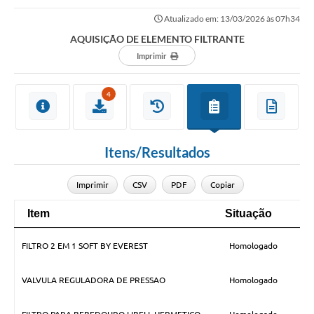
Atualizado em: 13/03/2026 às 07h34
AQUISIÇÃO DE ELEMENTO FILTRANTE
Imprimir
4
Itens/Resultados
Imprimir
CSV
PDF
Copiar
Item
Situação
Q
Item
Situação
Q
FILTRO 2 EM 1 SOFT BY EVEREST
Homologado
VALVULA REGULADORA DE PRESSAO
Homologado