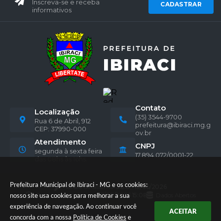
Inscreva-se e receba
CADASTRAR
informativos
Contato
Localização
(35) 3544-9700
Rua 6 de Abril, 912
prefeitura@ibiraci.mg.g
CEP: 37990-000
ov.br
Atendimento
CNPJ
segunda à sexta feira
17.894.072/0001-22
das 08hs às 16hs.
Prefeitura Municipal de Ibiraci - MG e os cookies:
Versão do Sistema:
3.5.3 - 19/06/2026
Portal atualizado em:
07/08/2026 15:08
Dados Abertos
nosso site usa cookies para melhorar a sua
experiência de navegação. Ao continuar você
ACEITAR
concorda com a nossa
Política de Cookies
e