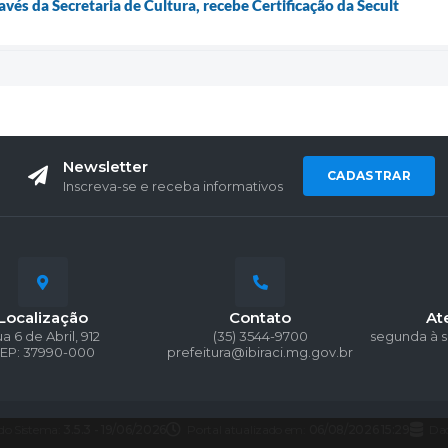
ravés da Secretaria de Cultura, recebe Certificação da Secult
Newsletter
CADASTRAR
Inscreva-se e receba informativos
Localização
Contato
At
a 6 de Abril, 912
(35) 3544-9700
segunda à s
EP: 37990-000
prefeitura@ibiraci.mg.gov.br
 do Sistema:
3.5.3 - 19/06/2026
Portal atualizado em:
06/08/2026 15:29
Dad