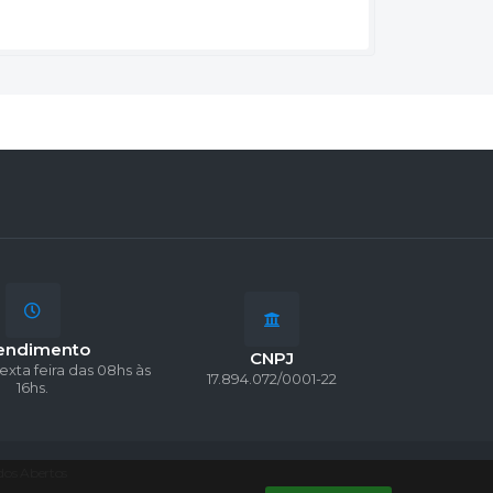
endimento
CNPJ
exta feira das 08hs às
17.894.072/0001-22
16hs.
os Abertos