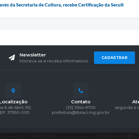
ravés da Secretaria de Cultura, recebe Certificação da Secult
Newsletter
CADASTRAR
Inscreva-se e receba informativos
Localização
Contato
At
a 6 de Abril, 912
(35) 3544-9700
segunda à s
EP: 37990-000
prefeitura@ibiraci.mg.gov.br
do Sistema:
3.5.3 - 19/06/2026
Portal atualizado em:
07/08/2026 14:09
Da