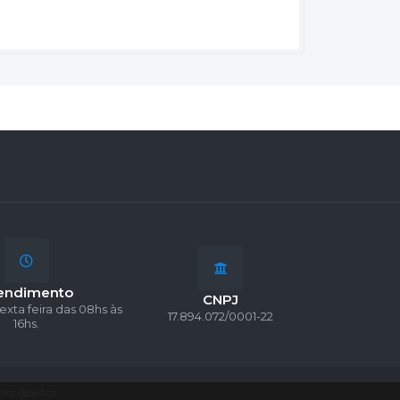
endimento
CNPJ
exta feira das 08hs às
17.894.072/0001-22
16hs.
dos Abertos